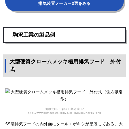
排気装置メーカー3選をみる
駒沢工業の製品例
大型硬質クロームメッキ槽用排気フード 外付
式
引用元HP：駒沢工業公式HP
http://www.komazawa-kogyo.co.jp/kyokuhai/p7.php
SS製排気フードの内外面にタールエポキシが塗装してある、大