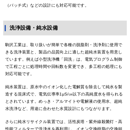
（バッチ式）などの設計にも対応可能です。
洗浄設備・純水設備
駒沢工業は、取り扱いが簡単で各種の脱脂剤・洗浄剤に使用で
きる洗浄装置と、製品の品質向上に適した超純水装置を用意し
ています。例えば小型洗浄機「回洗」は、電気プログラム制御
で工程ごとに処理時間や回転数を変更でき、多工程の処理にも
対応可能です。
純水装置は、原水中のイオン化した電解質を除去して純水を製
造する混床式で、電気伝導率1μS/㎝以下の高純度水を得られる
とされています。めっき・アルマイトや電解液の使用水、超純
水洗浄など、用途に合わせた水質設計にもつながります。
さらに純水リサイクル装置では、活性炭塔・紫外線殺菌灯・高
性能フィルターで洗浄水を再利用し、イオン交換樹脂の交換頻