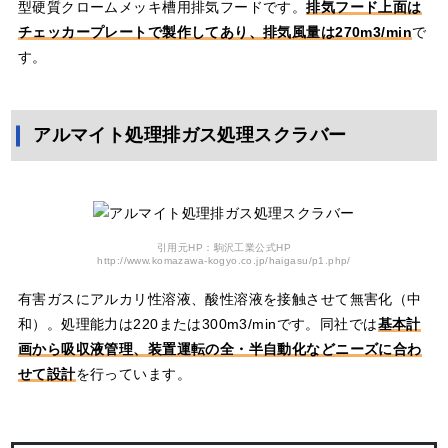
型硬質クロームメッキ槽用排気フードです。
排気フード上面は
チェッカープレートで製作してあり、排気風量は270m3/min
で
す。
アルマイト処理排ガス処理スクラバー
引用元HP：駒沢工業公式HP
http://www.komazawa-kogyo.co.jp/haigasu/p1.php/
有害ガスにアルカリ性溶液、酸性溶液を接触させて無害化（中
和）。処理能力は220または300m3/minです。同社では
基本計
画から吸収液管理、装置運転の全・半自動化などニーズに合わ
せて設計
を行っています。