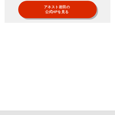
アネスト岩田の
公式HPを見る
※選定基準：2022年2月調査時点で、「排気装置」とGoogle検索
した際にヒットしたポータルサイト（※）に掲載されていた「粉
塵や有害物質の排出を目的とした排気装置・集塵機」を取り扱っ
ている22社のうち
①取り扱う排気装置・対応している換気の種類が豊富＆導入から
サポートまで行う「対応範囲が広い」会社
②排気装置以外の製品の取り扱いや環境全体の構想まで行う「対
応範囲が広い」会社
③国内のみならず、海外に複数拠点を持つ「対応範囲が広い」会
社 を選定しました。
※参照元：イプロス（https://www.ipros.jp/cg1/排気装置/）
※参照元：メトリー（https://metoree.com/categories/5056/）