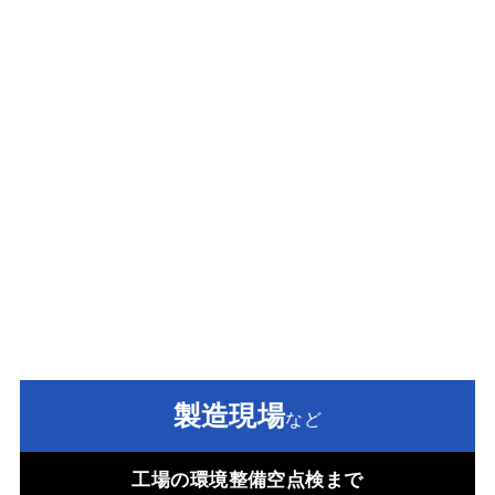
【設置場所別】
対応範囲が広い「排気装置」
メーカー3選
それぞれ排気装置の設置場所が違えば、機器の導入の際に検討
するべきポイントも変わってきます。ここでは「製造現場」
「研究現場」「塗装現場」それぞれの設置場所に合わせて、排
気装置メーカー3社をご紹介します。
導入を考えている場所と排気装置の特徴を見比べて、自社に合
った排気装置選びの参考になさってください
。
製造現場
など
工場の環境整備空点検まで