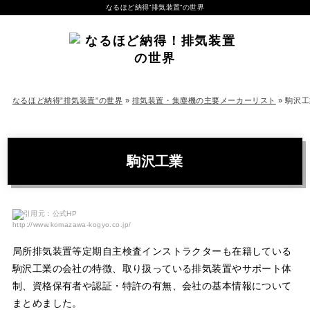
なるほど納得”排気装置”の世界
なるほど納得”排気装置”の世界
»
排気装置・集塵機の主要メーカーリスト
»
駒沢工
駒沢工業
引用元：公式HP
http://www.komazawa-kogyo.co.jp/
局所排気装置等定期自主検査インストラクターも在籍している
駒沢工業の会社の特徴、取り扱っている排気装置やサポート体
制、資格保有者や認証・特許の有無、会社の基本情報について
まとめました。