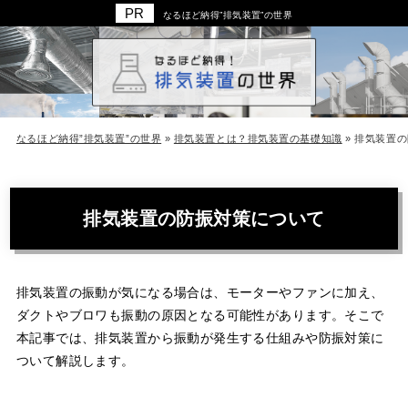
なるほど納得”排気装置”の世界
なるほど納得”排気装置”の世界
»
排気装置とは？排気装置の基礎知識
»
排気装置の
排気装置の防振対策について
排気装置の振動が気になる場合は、モーターやファンに加え、
ダクトやブロワも振動の原因となる可能性があります。そこで
本記事では、排気装置から振動が発生する仕組みや防振対策に
ついて解説します。