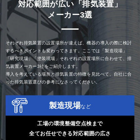
対応範囲が広い「排気装置」
メーカー3選
それぞれ排気装置の設置場所が違えば、機器の導入の際に検討
するべきポイントも変わってきます。ここでは「製造現場」
「研究現場」「塗装現場」それぞれの設置場所に合わせて、排
気装置メーカー3社をご紹介します。
導入を考えている場所と排気装置の特徴を見比べて、自社に合
った排気装置選びの参考になさってください
。
製造現場
など
工場の環境整備空点検まで
全てお任せできる対応範囲の広さ