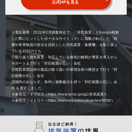
公式HPを見る
※選定基準：2022年2月調査時点で、「排気装置」とGoogle検索
した際にヒットしたポータルサイト（※）に掲載されていた「粉
塵や有害物質の排出を目的とした排気装置・集塵機」を取り扱っ
ている22社のうち
①取り扱う排気装置・対応している換気の種類が豊富＆導入から
サポートまで行う「対応範囲が広い」会社
②排気装置以外の製品の取り扱いや環境全体の構想まで行う「対
応範囲が広い」会社
③国内のみならず、海外に複数拠点を持つ「対応範囲が広い」会
社 を選定しました。
※参照元：イプロス（https://www.ipros.jp/cg1/排気装置/）
※参照元：メトリー（https://metoree.com/categories/5056/）