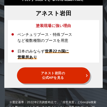
アネスト岩田
塗装現場に強い理由
ベンチュリブース・特殊ブース
など複数種類のブースを用意
日本のみならず
世界22カ国に
営業所あり
アネスト岩田の
公式HPを見る
※選定基準：2022年2月調査時点で、「排気装置」とGoogle検索