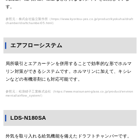
す。
参照元：株式会社協立製作所（
https://www.kyoritsu-yes.co.jp/product/kyokuhai/draft
chamber/draftchamber05.html
）
エアフローシステム
局所吸引とエアカーテンを併用することで効率的な形でホルマ
リン対策ができるシステムです。ホルマリンに加えて、キシレ
ンなどの有機溶剤にも対応可能です。
参照元：松浪硝子工業株式会社（
https://www.matsunami-glass.co.jp/product/environ
mental/airflow_system/
）
LDS-N180SA
外気を取り入れる給気機能を備えたドラフトチャンバーです。