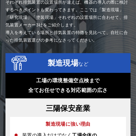
それぞれ排気装置の設置場所が違えば、機器の導入の際に検討
するべきポイントも変わってきます。ここでは「製造現場」
「研究現場」「塗装現場」それぞれの設置場所に合わせて、排
気装置メーカー3社をご紹介します。
導入を考えている場所と排気装置の特徴を見比べて、自社に合
った排気装置選びの参考になさってください
。
製造現場
など
工場の環境整備空点検まで
全てお任せできる対応範囲の広さ
三陽保安産業
製造現場に強い理由
装置の導入だけでなく
工場全体の