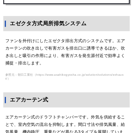
エゼクタ方式局所排気システム
ファンを外付けにしたエゼクタ排出方式のシステムです。エア
カーテンの吹き出しで有害ガスを排出口に誘導できるほか、吹
き出しと吸引の作用により、有害ガスを発生源付近で効率よく
捕捉・排出します。
参照元：朝日工業社（
https://www.asahikogyosha.co.jp/solution/solutions/exhaus
t/
）
エアカーテン式
エアカーテン式のドラフトチャンバーです。外気を供給するこ
とで、室内空気の流出を抑制します。間口寸法や排気風量、給
気風量、機内静圧、重量などが異なる3タイプを展開していま