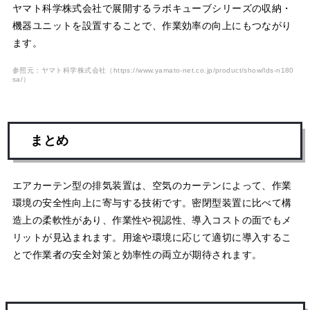
ヤマト科学株式会社で展開するラボキューブシリーズの収納・
機器ユニットを設置することで、作業効率の向上にもつながり
ます。
参照元：ヤマト科学株式会社（
https://www.yamato-net.co.jp/product/show/lds-n180
sa/
）
まとめ
エアカーテン型の排気装置は、空気のカーテンによって、作業
環境の安全性向上に寄与する技術です。密閉型装置に比べて構
造上の柔軟性があり、作業性や視認性、導入コストの面でもメ
リットが見込まれます。用途や環境に応じて適切に導入するこ
とで作業者の安全対策と効率性の両立が期待されます。