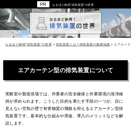
なるほど納得”排気装置”の世界
なるほど納得”排気装置”の世界
»
排気装置とは？排気装置の基礎知識
»
エアカーテ
エアカーテン型の排気装置について
実験室や製造現場では、作業者の安全確保と作業環境の清浄維
持が求められます。こうした目的を果たす手段の一つが、目に
見えない空気の壁で有害物質の飛散を抑えるエアカーテン型排
気装置です。基本的な仕組みや用途、導入のメリットなどを解
説します。