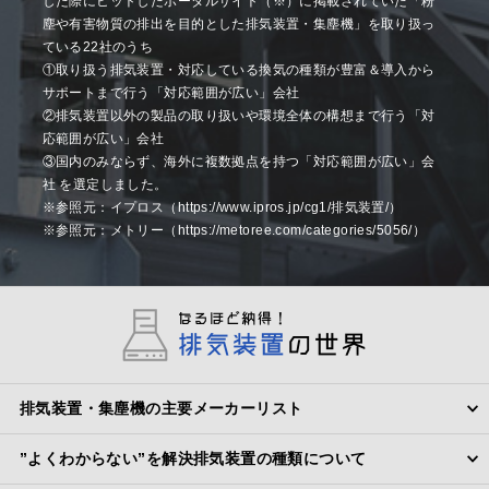
した際にヒットしたポータルサイト（※）に掲載されていた「粉
塵や有害物質の排出を目的とした排気装置・集塵機」を取り扱っ
ている22社のうち
①取り扱う排気装置・対応している換気の種類が豊富＆導入から
サポートまで行う「対応範囲が広い」会社
②排気装置以外の製品の取り扱いや環境全体の構想まで行う「対
応範囲が広い」会社
③国内のみならず、海外に複数拠点を持つ「対応範囲が広い」会
社 を選定しました。
※参照元：イプロス（https://www.ipros.jp/cg1/排気装置/）
※参照元：メトリー（https://metoree.com/categories/5056/）
排気装置・集塵機の主要メーカーリスト
”よくわからない”を解決排気装置の種類について