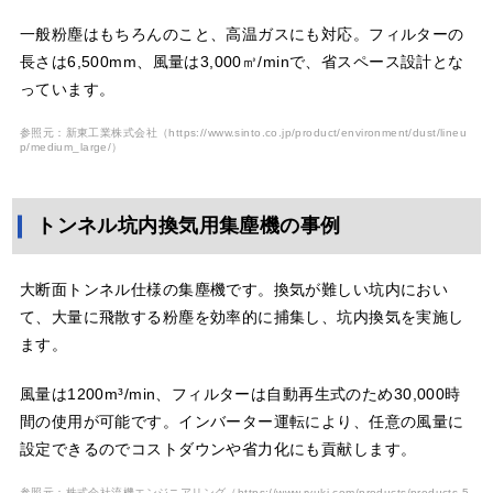
一般粉塵はもちろんのこと、高温ガスにも対応。フィルターの
長さは6,500mm、風量は3,000㎥/minで、省スペース設計とな
っています。
参照元：新東工業株式会社（
https://www.sinto.co.jp/product/environment/dust/lineu
p/medium_large/
）
トンネル坑内換気用集塵機の事例
大断面トンネル仕様の集塵機です。換気が難しい坑内におい
て、大量に飛散する粉塵を効率的に捕集し、坑内換気を実施し
ます。
風量は1200m³/min、フィルターは自動再生式のため30,000時
間の使用が可能です。インバーター運転により、任意の風量に
設定できるのでコストダウンや省力化にも貢献します。
参照元：株式会社流機エンジニアリング（
https://www.ryuki.com/products/products-5