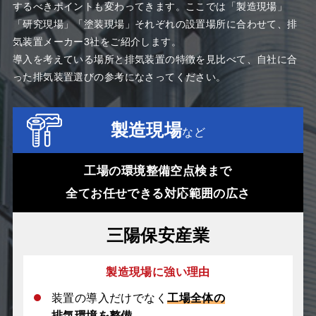
するべきポイントも変わってきます。ここでは「製造現場」
「研究現場」「塗装現場」それぞれの設置場所に合わせて、排
気装置メーカー3社をご紹介します。
導入を考えている場所と排気装置の特徴を見比べて、自社に合
った排気装置選びの参考になさってください
。
製造現場
など
工場の環境整備空点検まで
全てお任せできる対応範囲の広さ
三陽保安産業
製造現場に強い理由
装置の導入だけでなく
工場全体の
排気環境を整備