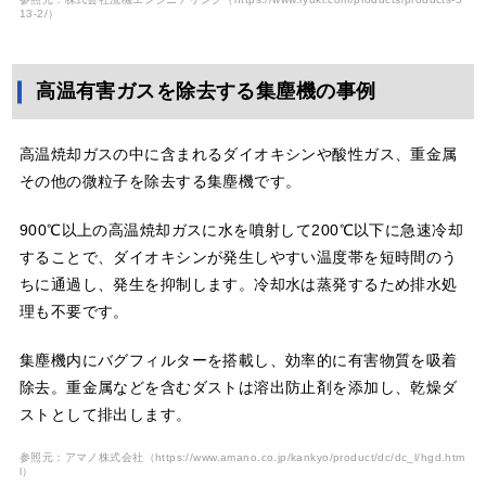
13-2/
）
高温有害ガスを除去する集塵機の事例
高温焼却ガスの中に含まれるダイオキシンや酸性ガス、重金属
その他の微粒子を除去する集塵機です。
900℃以上の高温焼却ガスに水を噴射して200℃以下に急速冷却
することで、ダイオキシンが発生しやすい温度帯を短時間のう
ちに通過し、発生を抑制します。冷却水は蒸発するため排水処
理も不要です。
集塵機内にバグフィルターを搭載し、効率的に有害物質を吸着
除去。重金属などを含むダストは溶出防止剤を添加し、乾燥ダ
ストとして排出します。
参照元：アマノ株式会社（
https://www.amano.co.jp/kankyo/product/dc/dc_l/hgd.htm
l
）