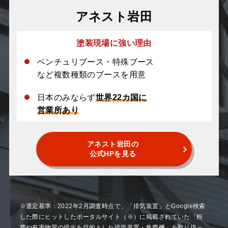
アネスト岩田
塗装現場に強い理由
ベンチュリブース・特殊ブース
など複数種類のブースを用意
日本のみならず
世界22カ国に
営業所あり
アネスト岩田の
公式HPを見る
※選定基準：2022年2月調査時点で、「排気装置」とGoogle検索
した際にヒットしたポータルサイト（※）に掲載されていた「粉
塵や有害物質の排出を目的とした排気装置・集塵機」を取り扱っ