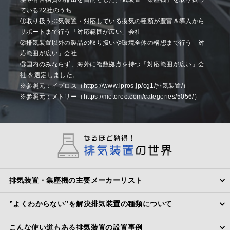
ている22社のうち
①取り扱う排気装置・対応している換気の種類が豊富＆導入から
サポートまで行う「対応範囲が広い」会社
②排気装置以外の製品の取り扱いや環境全体の構想まで行う「対
応範囲が広い」会社
③国内のみならず、海外に複数拠点を持つ「対応範囲が広い」会
社 を選定しました。
※参照元：イプロス（https://www.ipros.jp/cg1/排気装置/）
※参照元：メトリー（https://metoree.com/categories/5056/）
排気装置・集塵機の主要メーカーリスト
”よくわからない”を解決排気装置の種類について
こんな使い道もある排気装置の設置事例