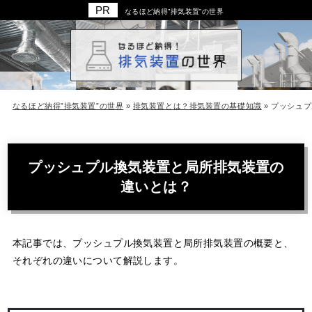
なるほど納得”排気装置”の世界
なるほど納得”排気装置”の世界
»
排気装置とは？排気装置の基礎知識
»
プッシュプ
プッシュプル換気装置と局所排気装置の
違いとは？
本記事では、プッシュプル換気装置と局所排気装置の概要と、
それぞれの違いについて解説します。