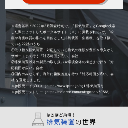
※選定基準：2022年2月調査時点で、「排気装置」とGoogle検索
した際にヒットしたポータルサイト（※）に掲載されていた「粉
塵や有害物質の排出を目的とした排気装置・集塵機」を取り扱っ
ている22社のうち
①取り扱う排気装置・対応している換気の種類が豊富＆導入から
サポートまで行う「対応範囲が広い」会社
②排気装置以外の製品の取り扱いや環境全体の構想まで行う「対
応範囲が広い」会社
③国内のみならず、海外に複数拠点を持つ「対応範囲が広い」会
社 を選定しました。
※参照元：イプロス（https://www.ipros.jp/cg1/排気装置/）
※参照元：メトリー（https://metoree.com/categories/5056/）