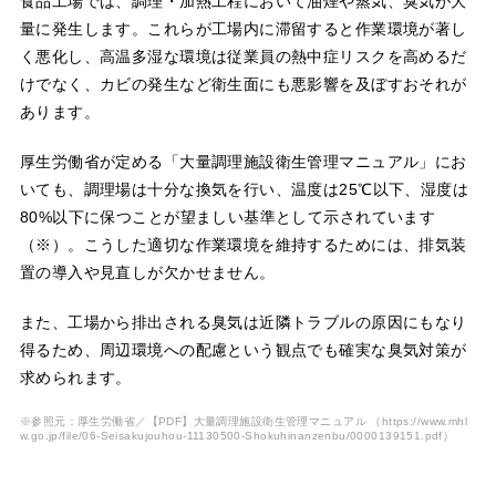
食品工場では、調理・加熱工程において油煙や蒸気、臭気が大
量に発生します。これらが工場内に滞留すると作業環境が著し
く悪化し、高温多湿な環境は従業員の熱中症リスクを高めるだ
けでなく、カビの発生など衛生面にも悪影響を及ぼすおそれが
あります。
厚生労働省が定める「大量調理施設衛生管理マニュアル」にお
いても、調理場は十分な換気を行い、温度は25℃以下、湿度は
80%以下に保つことが望ましい基準として示されています
（※）。こうした適切な作業環境を維持するためには、排気装
置の導入や見直しが欠かせません。
また、工場から排出される臭気は近隣トラブルの原因にもなり
得るため、周辺環境への配慮という観点でも確実な臭気対策が
求められます。
※参照元：厚生労働省／【PDF】大量調理施設衛生管理マニュアル
（https://www.mhl
w.go.jp/file/06-Seisakujouhou-11130500-Shokuhinanzenbu/0000139151.pdf）