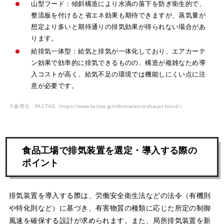
山型フード：傾斜構造により水滴の落下を防ぎ衛生的で、
整流板を付けると省エネ効果も期待できますが、蒸気量が
想定より多いと期待通りの排気効果が得られない場合があ
ります。
給排気一体型：給気と排気が一体化しており、エアカーテ
ン効果で効率的に排気できるものの、構造が複雑なため導
入コストが高く、給気不足の環境では機能しにくい点に注
意が必要です。
※参照元：FACTAS
（https://www.factas.jp/information/exhaust-hood/）
食品工場で排気装置を選定・導入する際の
ポイント
排気装置を導入する際は、労働安全衛生法などの法令（有機則
や特化則など）に基づき、有害物質の種類に応じた所定の制御
風速を確保する設計が求められます。また、局所排気装置を新