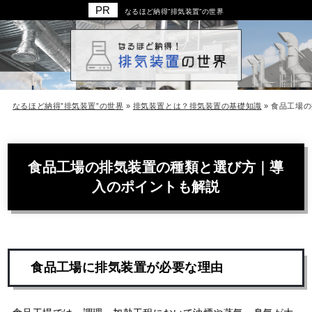
なるほど納得”排気装置”の世界
なるほど納得”排気装置”の世界
»
排気装置とは？排気装置の基礎知識
»
食品工場の
食品工場の排気装置の種類と選び方｜導
入のポイントも解説
食品工場に排気装置が必要な理由