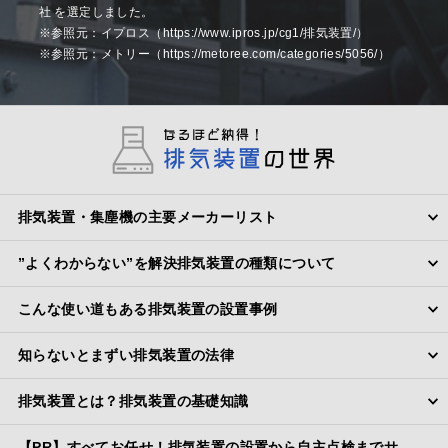
社 を選定しました。
※参照元：イプロス（https://www.ipros.jp/cg1/排気装置/）
※参照元：メトリー（https://metoree.com/categories/5056/）
排気装置・集塵機の主要メーカーリスト
”よくわからない”を解決排気装置の種類について
こんな使い道もある排気装置の設置事例
知らないとまずい排気装置の法律
排気装置とは？排気装置の基礎知識
【PR】すべてお任せ！排気装置の設置から自主点検までサ