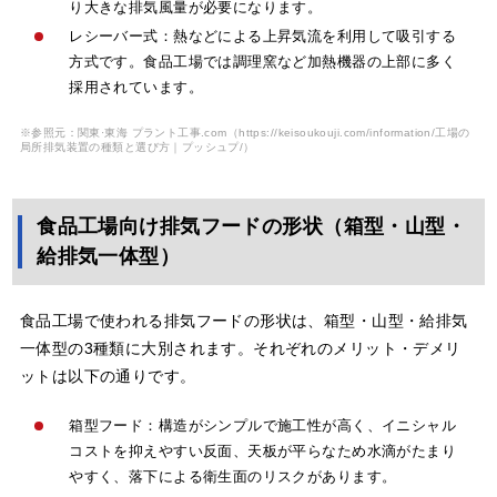
り大きな排気風量が必要になります。
レシーバー式：熱などによる上昇気流を利用して吸引する
方式です。食品工場では調理窯など加熱機器の上部に多く
採用されています。
※参照元：関東·東海 プラント工事.com
（https://keisoukouji.com/information/工場の
局所排気装置の種類と選び方｜プッシュプ/）
食品工場向け排気フードの形状（箱型・山型・
給排気一体型）
食品工場で使われる排気フードの形状は、箱型・山型・給排気
一体型の3種類に大別されます。それぞれのメリット・デメリ
ットは以下の通りです。
箱型フード：構造がシンプルで施工性が高く、イニシャル
コストを抑えやすい反面、天板が平らなため水滴がたまり
やすく、落下による衛生面のリスクがあります。