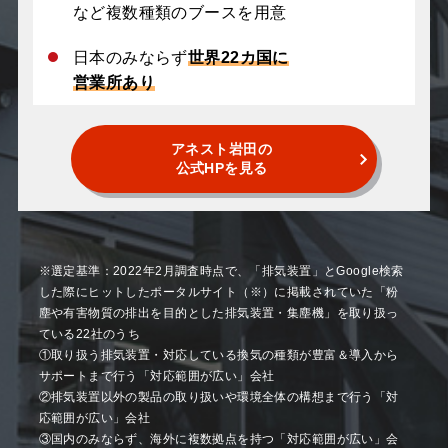
など複数種類のブースを用意
日本のみならず
世界22カ国に
営業所あり
アネスト岩田の
公式HPを見る
※選定基準：2022年2月調査時点で、「排気装置」とGoogle検索
した際にヒットしたポータルサイト（※）に掲載されていた「粉
塵や有害物質の排出を目的とした排気装置・集塵機」を取り扱っ
ている22社のうち
①取り扱う排気装置・対応している換気の種類が豊富＆導入から
サポートまで行う「対応範囲が広い」会社
②排気装置以外の製品の取り扱いや環境全体の構想まで行う「対
応範囲が広い」会社
③国内のみならず、海外に複数拠点を持つ「対応範囲が広い」会