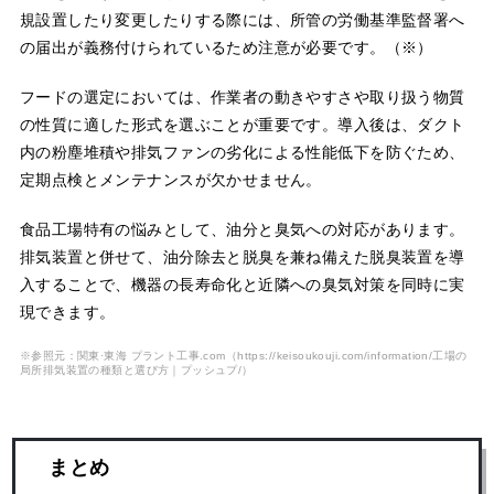
規設置したり変更したりする際には、所管の労働基準監督署へ
の届出が義務付けられているため注意が必要です。（※）
フードの選定においては、作業者の動きやすさや取り扱う物質
の性質に適した形式を選ぶことが重要です。導入後は、ダクト
内の粉塵堆積や排気ファンの劣化による性能低下を防ぐため、
定期点検とメンテナンスが欠かせません。
食品工場特有の悩みとして、油分と臭気への対応があります。
排気装置と併せて、油分除去と脱臭を兼ね備えた脱臭装置を導
入することで、機器の長寿命化と近隣への臭気対策を同時に実
現できます。
※参照元：関東·東海 プラント工事.com
（https://keisoukouji.com/information/工場の
局所排気装置の種類と選び方｜プッシュプ/）
まとめ