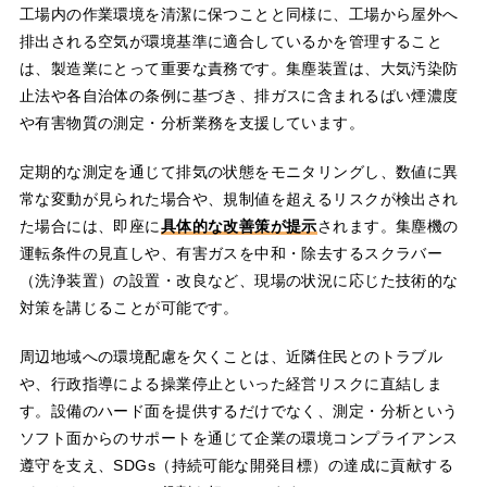
工場内の作業環境を清潔に保つことと同様に、工場から屋外へ
排出される空気が環境基準に適合しているかを管理すること
は、製造業にとって重要な責務です。集塵装置は、大気汚染防
止法や各自治体の条例に基づき、排ガスに含まれるばい煙濃度
や有害物質の測定・分析業務を支援しています。
定期的な測定を通じて排気の状態をモニタリングし、数値に異
常な変動が見られた場合や、規制値を超えるリスクが検出され
た場合には、即座に
具体的な改善策が提示
されます。集塵機の
運転条件の見直しや、有害ガスを中和・除去するスクラバー
（洗浄装置）の設置・改良など、現場の状況に応じた技術的な
対策を講じることが可能です。
周辺地域への環境配慮を欠くことは、近隣住民とのトラブル
や、行政指導による操業停止といった経営リスクに直結しま
す。設備のハード面を提供するだけでなく、測定・分析という
ソフト面からのサポートを通じて企業の環境コンプライアンス
遵守を支え、SDGs（持続可能な開発目標）の達成に貢献する