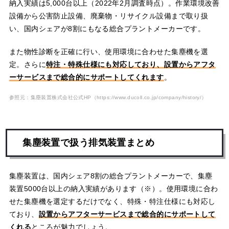
納入実績は5,000台以上（2022年2月調査時点）。作業環境改善
設備から公害防止設備、廃棄物・リサイクル設備まで取り扱
い、国内シェアが8割にもなる総合プラントメーカーです。
また物性診断を正確に行い、使用環境に合わせた集塵機を選
定。さらに
特注・特殊仕様にも対応しており、設置からアフタ
ーサービスまで総合的にサポートしてくれます
。
参照元：集塵装置株式会社公式HP
（https://www.ducoll.co.jp/company/history/）
集塵装置で扱う排気装置まとめ
集塵装置は、国内シェア8割の総合プラントメーカーで、集塵
装置5000台以上の納入実績があります（※）。使用環境に合わ
せた集塵機を選定するだけでなく、特殊・特注仕様にも対応し
ており、
設置からアフターサービスまで総合的にサポートして
くれる
ところが魅力でしょう。