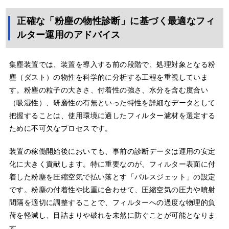
正確な「粉塵の物性診断」に基づく最適なフィ
ルター運用のアドバイス
集塵装置では、装置を導入する前の段階で、処理対象となる粉
塵（ダスト）の物性を科学的に分析する工程を重視していま
す。粉塵の粒子の大きさ、付着性の強さ、水分を含む度合い
（吸湿性）、研磨性の有無といった特性を詳細なデータとして
把握することは、使用環境に適したフィルター濾材を選定する
ために不可欠なプロセスです。
装置の稼働開始後においても、事前の診断データは運用の安定
化に大きく貢献します。特に重要なのが、フィルター表面に付
着した粉塵を圧縮空気で払い落とす「パルスジェット」の設定
です。粉塵の付着性や比重に合わせて、圧縮空気の圧力や噴射
間隔を適切に調整することで、フィルターへの過度な物理的負
荷を軽減し、目詰まりや破れを未然に防ぐことが可能となりま
す。