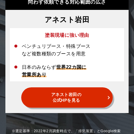
問わず依頼できる対応範囲の広さ
アネスト岩田
塗装現場に強い理由
ベンチュリブース・特殊ブース
など複数種類のブースを用意
日本のみならず
世界22カ国に
営業所あり
アネスト岩田の
公式HPを見る
※選定基準：2022年2月調査時点で、「排気装置」とGoogle検索