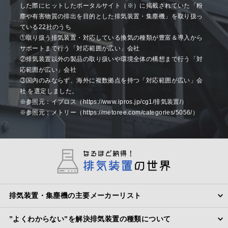
した際にヒットしたポータルサイト（※）に掲載されていた「粉
塵や有害物質の排出を目的とした排気装置・集塵機」を取り扱っ
ている22社のうち
①取り扱う排気装置・対応している換気の種類が豊富＆導入から
サポートまで行う「対応範囲が広い」会社
②排気装置以外の製品の取り扱いや環境全体の構想まで行う「対
応範囲が広い」会社
③国内のみならず、海外に複数拠点を持つ「対応範囲が広い」会
社 を選定しました。
※参照元：イプロス（https://www.ipros.jp/cg1/排気装置/）
※参照元：メトリー（https://metoree.com/categories/5056/）
排気装置・集塵機の主要メーカーリスト
”よくわからない”を解決排気装置の種類について